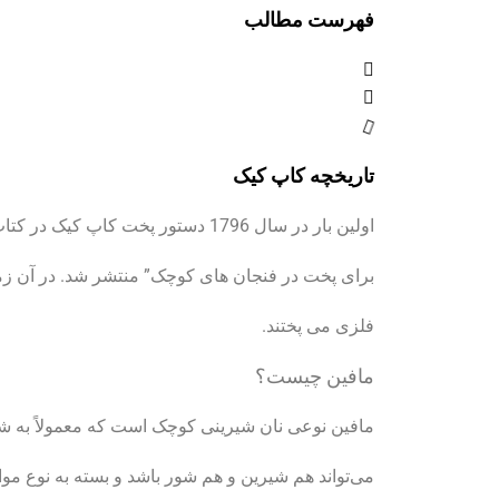
فهرست مطالب
تاریخچه کاپ کیک
اولین بار در سال 1796 دستور پخت کاپ کیک در کتاب آشپزی آمریکایی “آملیا سیمونز” به نام “کیک سبک
برای پخت در فنجان های کوچک” منتشر شد. در آن زما
فلزی می پختند.
مافین چیست؟
مافین نوعی نان شیرینی کوچک است که معمولاً به 
می‌تواند هم شیرین و هم شور باشد و بسته به نوع موا