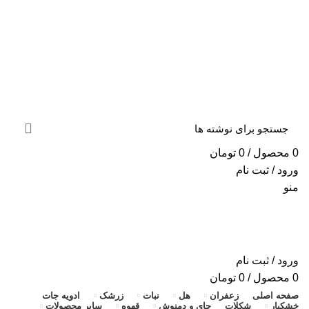
«ارسال سریع به سراسر ایران + ضمانت ۱۰۰٪ اصالت و
بازگشت وجه»
«ارسال سریع به سراسر ایران + ضمانت ۱۰۰٪ اصالت»
0
محصول
/
0
تومان
ورود / ثبت نام
منو
ورود / ثبت نام
0
محصول
/
0
تومان
صفحه اصلی
زعفران
هل
نبات
زرشک
ادویه جات
خشکبار
شکلات
چای و دمنوش
قهوه
سایر محصولات