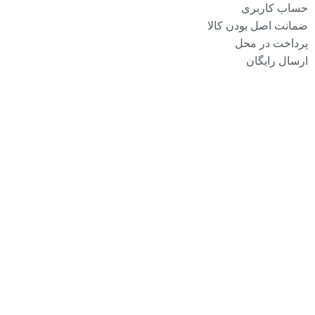
حساب کاربری
ضمانت اصل بودن کالا
پرداخت در محل
ارسال رایگان
آدرس ما :
استان کرمانشاه شهر کرمانشاه خیابان سعدی کوچه ش علی اکبر کاظمی
نجف ابادی 101 کوچه دی پلاک 4 ساختمان سینا واحد 4