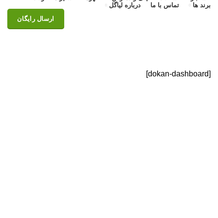
برند ها
تماس با ما
درباره لیاگل
ارسال رایگان
داشبورد
خانه
داشبورد
[dokan-dashboard]