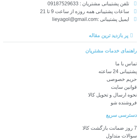
تلفن پشتیبانی مشتریان : 09187529633
با
ساعات پشتیبانی همه روزه از ساعت 9 تا 21
با
ایمیل پشتیبانی :lieyagol@gmail.com
با
پر بازدید ترین مقاله
با
با
راهنمای خدمات مشتریان
با
تماس با ما
پشتیبانی 24 ساعته
چا
حریم خصوصی
دم
قوانین سایت
نحوه ارسال و تحویل کالا
فروشنده شو
دسترسی سریع
7 روز ضمانت بازگشت کالا
سوالات متداول