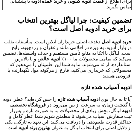
برای اطلاع از
قیمت ادویه کیلویی
و
خرید عمده ادویه
با پشتیبانی
تماس بگیرید.
تضمین کیفیت: چرا لیاگل بهترین انتخاب
برای خرید ادویه اصل است؟
خرید ادویه اصل
دغدغه اصلی خریداران آنلاین است. متأسفانه تقلب
در بازار ادویه، به ویژه در اقلامی مانند زعفران و زردچوبه، رایج
است. لیاگل با اتکا به منابع تأمین مستقیم و حذف واسطه‌ها، تضمین
می‌کند که تمامی محصولات ما ۱۰۰٪
ادویه خالص
و با بالاترین
استانداردها ارائه می‌شوند. ما به شما این اطمینان را می‌دهیم که
محصولاتی که خریداری می‌کنید، فارغ از هرگونه مواد نگهدارنده یا
افزودنی هستند.
ادویه آسیاب شده تازه
آیا تا به حال بوی
ادویه آسیاب شده تازه
را حس کرده‌اید؟ عطر ادویه
با گذشت زمان، به سرعت از بین می‌رود. در
فروشگاه تخصصی
ادویه
لیاگل، بخش زیادی از محصولات ما به صورت تازه و پس از
ثبت سفارش آسیاب می‌شوند تا مطمئن شویم شما عطر کامل و
حداکثر قدرت طعم‌دهی را دریافت می‌کنید. این تعهد به تازگی، یکی
از دلایل اصلی برای انتخاب لیاگل به عنوان
بهترین برند ادویه
است.