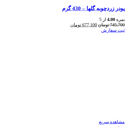
پودر زردچوبه گلها – 430 گرم
نمره
4.00
از 5
قیمت
قیمت
745,700
تومان
677,100
تومان
اصلی:
فعلی:
ثبت سفارش
745,700 تومان
677,100 تومان.
بود.
مشاهده سریع