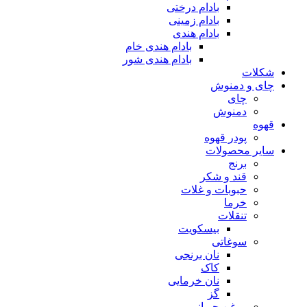
بادام درختی
بادام زمینی
بادام هندی
بادام هندی خام
بادام هندی شور
شکلات
چای و دمنوش
چای
دمنوش
قهوه
پودر قهوه
سایر محصولات
برنج
قند و شکر
حبوبات و غلات
خرما
تنقلات
بیسکویت
سوغاتی
نان برنجی
کاک
نان خرمایی
گز
روغن حیوانی