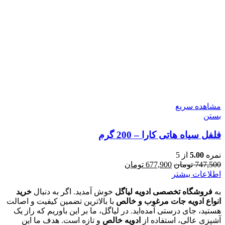
مشاهده سریع
بستن
فلفل سیاه هاتی کارا – 200 گرم
نمره
5.00
از 5
قیمت
قیمت
747,500
تومان
677,900
تومان
اصلی:
فعلی:
اطلاعات بیشتر
747,500 تومان
677,900 تومان.
به
فروشگاه تخصصی ادویه لیاگل
خوش آمدید. اگر به دنبال
خرید
بود.
انواع ادویه جات مرغوب و خالص
با بالاترین تضمین کیفیت و اصالت
هستید، جای درستی آمده‌اید. در لیاگل، ما بر این باوریم که راز یک
آشپزی عالی، استفاده از
ادویه خالص
و تازه است. هدف ما این