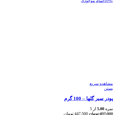
-10%
اتمام موجودی
مشاهده سریع
بستن
پودر سیر گلها – 100 گرم
نمره
5.00
از 5
قیمت
قیمت
497,000
تومان
447,500
تومان