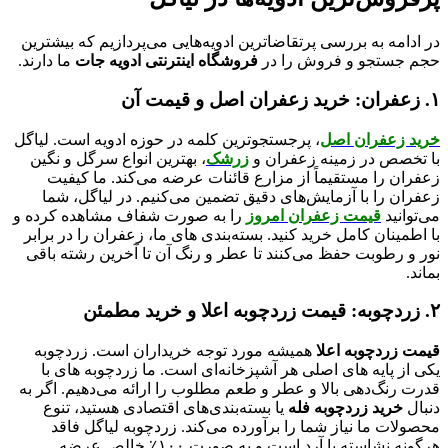
در ادامه به بررسی پرتقاضاترین ادویه‌هایی می‌پردازیم که بیشترین
حجم جستجو و فروش را در
فروشگاه اینترنتی ادویه جات
ما دارند.
۱. زعفران: خرید زعفران اصل و قیمت آن
خرید زعفران اصل
، پرجستجوترین کلمه در حوزه ادویه است. لیاگل
با تخصص در زمینه زعفران و
زرشک
، بهترین انواع سرگل و نگین
زعفران را مستقیماً از مزارع قائنات عرضه می‌کند. ما کیفیت
زعفران را با آزمایش‌های دقیق تضمین می‌کنیم. در لیاگل، شما
می‌توانید
قیمت زعفران امروز
را به صورت شفاف مشاهده کرده و
با اطمینان کامل خرید کنید. بسته‌بندی‌ های ما، زعفران را در برابر
نور و رطوبت حفظ می‌کنند تا عطر و رنگ آن تا آخرین رشته باقی
بماند.
۲. زردچوبه: قیمت زردچوبه اعلا و خرید مطمئن
قیمت زردچوبه اعلا
همیشه مورد توجه خریداران است. زردچوبه
یکی از پایه‌ های اصلی هر آشپزخانه‌ای است. ما زردچوبه‌ های با
قدرت رنگ‌دهی بالا و عطر و طعم مطلوب را ارائه می‌دهیم. اگر به
دنبال
خرید زردچوبه فله
یا بسته‌بندی‌های اقتصادی هستید، تنوع
محصولات ما نیاز شما را برآورده می‌کند. زردچوبه لیاگل فاقد
هرگونه نشاسته یا آرد است و به صورت ۱۰۰٪ خالص عرضه