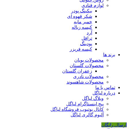
لوازم قنادی
بیکینگ پودر
شکر قهوه ای
خمیر مایه
کیسه زباله
آرد
ترافل
پودینگ
کیسه فریزر
برند ها
محصولات بویان
محصولات گلستان
زعفران گلستان
محصولات نادری
محصولات شاهسوند
تماس با ما
درباره لیاگل
وبلاگ لیاگل
پیج اینستاگرام لیاگل
کانال یوتیوب فروشگاه لیاگل
آلبوم گالری لیاگل
ارسال رایگان