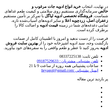
در نهایت، انتخاب
خرید انواع ادویه جات مرغوب و
خالص
سرمایه‌گذاری مستقیم روی سلامتی و کیفیت طعم غذاهای
شماست.
فروشگاه تخصصی ادویه لیاگل
با تمرکز بر تأمین مستقیم
زعفران اصل،
زردچوبه اعلا
و سایر ادویه‌های آسیاب‌شده تازه،
تمامی دغدغه‌های شما در زمینه
قیمت ادویه
و اصالت کالا را
برطرف کرده است.
فرصت را از دست ندهید و امروز با اطمینان کامل از ضمانت
بازگشت وجه، سبد ادویه آشپزخانه خود را از
بهترین سایت فروش
ادویه
به‌روز کنید تا عطر و طعم واقعی را به سفره‌های خود بیاورید.
تلفن ثابت: 08337225138
تلفن پشتیبانی مشتریان : 09187529633
ساعات پشتیبانی همه روزه از ساعت 9 تا 21
ایمیل پشتیبانی :lieyagol@gmail.com
پر بازدید ترین مقاله
قیمت روز زعفران
خوردن زعفران برای پریودی
قیمت نان برنجی کرمانشاه
خرید پک کادویی زعفران
قیمت چای ایرانی و خارجی