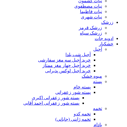
نبات کشمون
نبات مصطفوی
نبات فاطیما
نبات شهری
زرشک
زرشک قرمز
زرشک سیاه
ادویه جات
خشکبار
آجیل
آجیل شب یلدا
خرید آجیل سه مغز سفارشی
خرید آجیل چهار مغز ممتاز
خرید آجیل لوکس پذیرایی
میوه خشک
پسته
پسته خام
پسته شور زعفرانی
پسته شور زعفرانی اکبری
پسته شور زعفرانی احمد آقایی
تخمه
تخمه کدو
تخمه ژاپنی (جابانی)
بادام