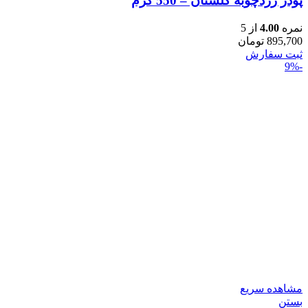
پودر زردچوبه گلستان – 550 گرم
نمره
4.00
از 5
895,700
تومان
ثبت سفارش
-9%
مشاهده سریع
بستن