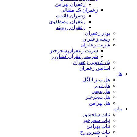
زعفران بهرامن
زعفران یک مثقالی
زعفران قائنات
زعفران مصطفوی
زعفران زروینه
پودر زعفران
ریشه زعفران
شربت زعفران
شربت زعفران سحرخیز
شربت زعفران کشاورز
پک کادویی زعفران
اسانس زعفران
هل
هل سبز لیاگل
هل سبز
هل بدیعی
هل سحرخیز
هل بهرامن
نبات
نبات سلحشور
نبات سحرخیز
نبات بهرامن
نبات شیرین رخ