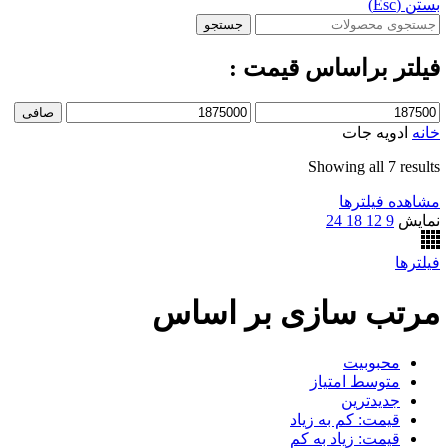
بستن (Esc)
جستجو
فیلتر براساس قیمت :
حداقل
حداكثر
صافی
قیمت
قيمت
خانه
ادویه جات
Showing all 7 results
مشاهده فیلترها
نمایش
9
12
18
24
فیلترها
مرتب سازی بر اساس
محبوبیت
متوسط امتیاز
جدیدترین
قیمت: کم به زیاد
قیمت: زیاد به کم