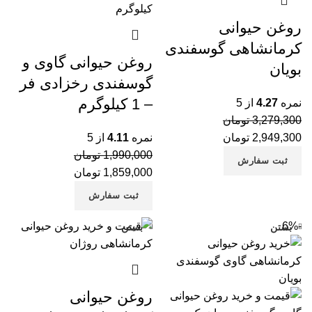
آج
روغن حیوانی
خر
کرمانشاهی گوسفندی
روغن حیوانی گاوی و
خر
بویان
گوسفندی رخزادی فر
خر
– 1 کیلوگرم
نمره
4.27
از 5
می
3,279,300
تومان
پس
2,949,300
تومان
نمره
4.11
از 5
1,990,000
تومان
پس
ثبت سفارش
1,859,000
تومان
پس
ثبت سفارش
پس
-6%
پس
بستن
بستن
تخ
تخ
روغن حیوانی
تخ