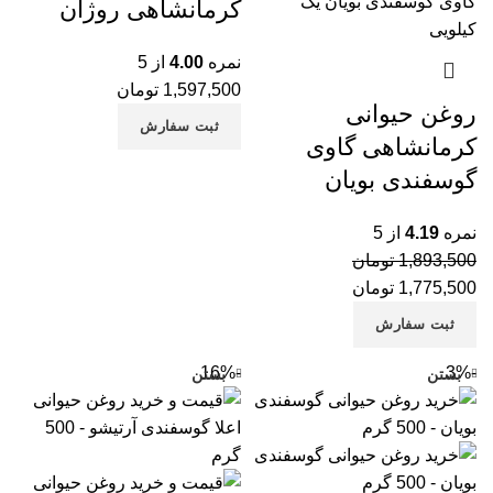
کرمانشاهی روژان
با
با
نمره
4.00
از 5
با
1,597,500
تومان
روغن حیوانی
با
ثبت سفارش
کرمانشاهی گاوی
با
گوسفندی بویان
با
نمره
4.19
از 5
چا
1,893,500
تومان
1,775,500
تومان
دم
ثبت سفارش
-16%
-3%
بستن
بستن