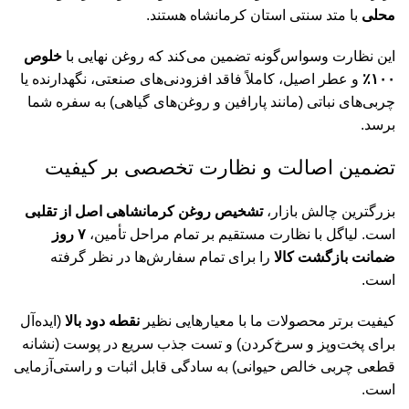
محلی
با متد سنتی استان کرمانشاه هستند.
مح
مح
این نظارت وسواس‌گونه تضمین می‌کند که روغن نهایی با
خلوص
۱۰۰٪
و عطر اصیل، کاملاً فاقد افزودنی‌های صنعتی، نگهدارنده یا
وب
چربی‌های نباتی (مانند پارافین و روغن‌های گیاهی) به سفره شما
پی
برسد.
کا
تضمین اصالت و نظارت تخصصی بر کیفیت
آل
بزرگترین چالش بازار،
تشخیص روغن کرمانشاهی اصل از تقلبی
است. لیاگل با نظارت مستقیم بر تمام مراحل تأمین،
۷ روز
ضمانت بازگشت کالا
را برای تمام سفارش‌ها در نظر گرفته
است.
کیفیت برتر محصولات ما با معیارهایی نظیر
نقطه دود بالا
(ایده‌آل
برای پخت‌وپز و سرخ‌کردن) و تست جذب سریع در پوست (نشانه
قطعی چربی خالص حیوانی) به سادگی قابل اثبات و راستی‌آزمایی
است.