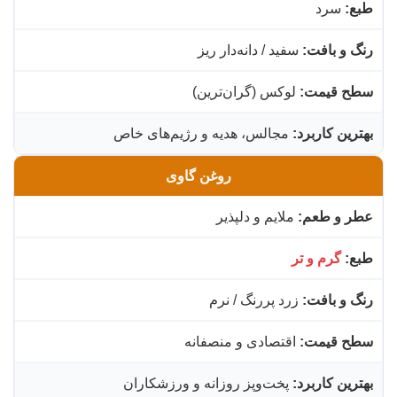
طبع:
سرد
با
رنگ و بافت:
سفید / دانه‌دار ریز
چا
سطح قیمت:
لوکس (گران‌ترین)
دم
بهترین کاربرد:
مجالس، هدیه و رژیم‌های خاص
روغن گاوی
عطر و طعم:
ملایم و دلپذیر
طبع:
گرم و تر
رنگ و بافت:
زرد پررنگ / نرم
سطح قیمت:
اقتصادی و منصفانه
بهترین کاربرد:
پخت‌وپز روزانه و ورزشکاران