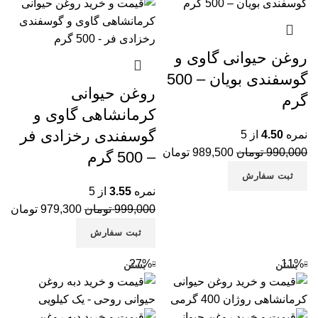
مح
روغن حیوانی گاوی و
مح
گوسفندی بویان – 500
روغن حیوانی
زع
گرم
کرمانشاهی گاوی و
مح
گوسفندی رخزادی فر
نمره
4.50
از 5
مح
990,000
تومان
989,500
تومان
– 500 گرم
ثبت سفارش
وب
نمره
3.55
از 5
پی
999,000
تومان
979,300
تومان
کا
ثبت سفارش
آل
-27%
-11%
بستن
بستن