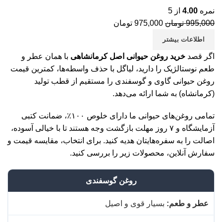
می
نمره
4.00
از 5
پس
995,000
تومان
975,000
تومان
پس
اطلاعات بیشتر
پس
اگر قصد
خرید روغن حیوانی اصل کرمانشاهی
با همان عطر و
طعم نوستالژیک را دارید، لیاگل با حذف واسطه‌ها، کمترین قیمت
پس
روغن حیوانی گاوی و گوسفندی را مستقیم از قطب تولید
پس
(کرمانشاه) به شما ارائه می‌دهد.
تخ
تمامی روغن‌های حیوانی ما دارای خلوص ۱۰۰٪، ضمانت کتبی
تخ
آزمایشگاه و ۷ روز مهلت بازگشت وجه هستند تا با خیالی آسوده،
تخ
اصالت را به سفره‌هایتان هدیه کنید. برای انتخاب، مقایسه قیمت و
سفارش آنلاین، محصولات زیر را بررسی کنید.
با
با
روغن گوسفندی
با
عطر و طعم:
بسیار قوی و اصیل
با
با