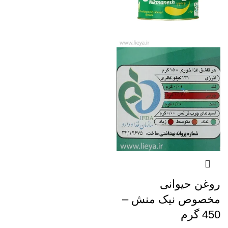
نب
نب
نب
نب
نب
نب
نب
آج
آج
خر
روغن حیوانی
خر
مخصوص نیک منش –
450 گرم
خر