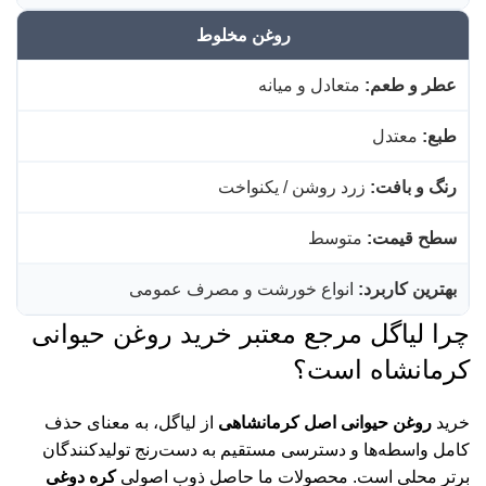
روغن مخلوط
عطر و طعم:
متعادل و میانه
طبع:
معتدل
رنگ و بافت:
زرد روشن / یکنواخت
سطح قیمت:
متوسط
بهترین کاربرد:
انواع خورشت و مصرف عمومی
چرا لیاگل مرجع معتبر خرید روغن حیوانی
کرمانشاه است؟
مح
خرید
روغن حیوانی اصل کرمانشاهی
از لیاگل، به معنای حذف
مح
کامل واسطه‌ها و دسترسی مستقیم به دست‌رنج تولیدکنندگان
زع
برتر محلی است. محصولات ما حاصل ذوب اصولی
کره دوغی