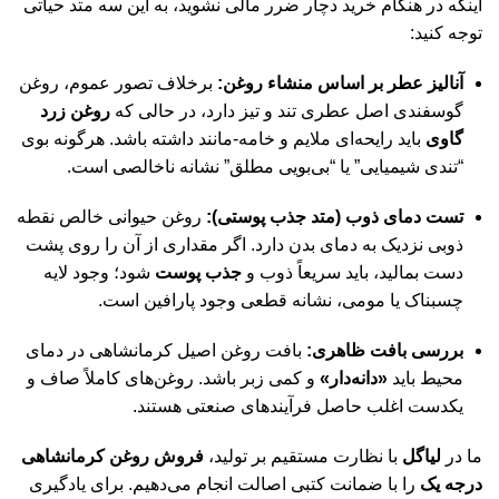
اینکه در هنگام خرید دچار ضرر مالی نشوید، به این سه متد حیاتی
توجه کنید:
آنالیز عطر بر اساس منشاء روغن:
برخلاف تصور عموم، روغن
گوسفندی اصل عطری تند و تیز دارد، در حالی که
روغن زرد
گاوی
باید رایحه‌ای ملایم و خامه-مانند داشته باشد. هرگونه بوی
“تندی شیمیایی” یا “بی‌بویی مطلق” نشانه ناخالصی است.
تست دمای ذوب (متد جذب پوستی):
روغن حیوانی خالص نقطه
ذوبی نزدیک به دمای بدن دارد. اگر مقداری از آن را روی پشت
دست بمالید، باید سریعاً ذوب و
جذب پوست
شود؛ وجود لایه
چسبناک یا مومی، نشانه قطعی وجود پارافین است.
بررسی بافت ظاهری:
بافت روغن اصیل کرمانشاهی در دمای
محیط باید
«دانه‌دار»
و کمی زبر باشد. روغن‌های کاملاً صاف و
یکدست اغلب حاصل فرآیندهای صنعتی هستند.
ما در
لیاگل
با نظارت مستقیم بر تولید،
فروش روغن کرمانشاهی
درجه یک
را با ضمانت کتبی اصالت انجام می‌دهیم. برای یادگیری