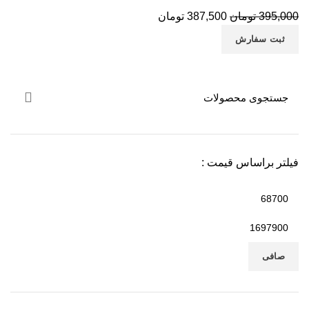
395,000
تومان
387,500
تومان
ثبت سفارش
مح
مح
زع
مح
مح
فیلتر براساس قیمت :
وب
پی
کا
آل
صافی