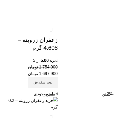
با
با
با
با
زعفران زروینه –
با
4.608 گرم
با
نمره
5.00
از 5
چا
1,754,000
تومان
دم
1,697,900
تومان
ثبت سفارش
-2%
اتمام موجودی
بستن
بستن