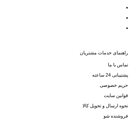
می
قیمت چای ایرانی و خارجی
پس
قیمت و خرید برنج ایرانی
پس
قیمت و خرید انواع قهوه
پس
پس
پس
راهنمای خدمات مشتریان
تخ
تماس با ما
تخ
پشتیبانی 24 ساعته
تخ
حریم خصوصی
با
قوانین سایت
با
نحوه ارسال و تحویل کالا
با
فروشنده شو
با
با