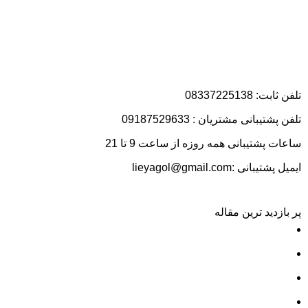
نب
نب
نب
نب
تلفن ثابت: 08337225138
نب
تلفن پشتیبانی مشتریان : 09187529633
نب
ساعات پشتیبانی همه روزه از ساعت 9 تا 21
نب
ایمیل پشتیبانی :lieyagol@gmail.com
آج
پر بازدید ترین مقاله
آج
قیمت روز زعفران
خر
خوردن زعفران برای پریودی
خر
قیمت نان برنجی کرمانشاه
خر
خرید پک کادویی زعفران