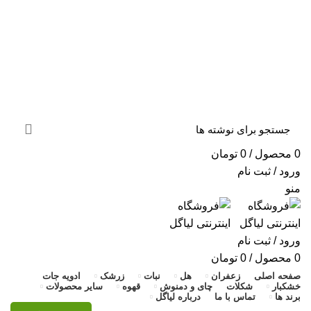
«ارسال سریع به سراسر ایران + ضمانت ۱۰۰٪ اصالت و
بازگشت وجه»
«ارسال سریع به سراسر ایران + ضمانت ۱۰۰٪ اصالت»
0
محصول
/
0
تومان
ورود / ثبت نام
منو
ورود / ثبت نام
0
محصول
/
0
تومان
صفحه اصلی
زعفران
هل
نبات
زرشک
ادویه جات
خشکبار
شکلات
چای و دمنوش
قهوه
سایر محصولات
برند ها
تماس با ما
درباره لیاگل