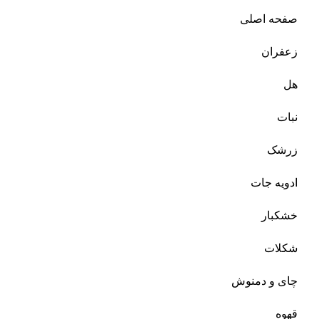
صفحه اصلی
زعفران
هل
نبات
زرشک
ادویه جات
خشکبار
شکلات
چای و دمنوش
قهوه