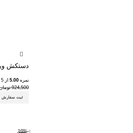
دستکش وین
نمره
5.00
از 5
924,500
تومان
ثبت سفارش
-10%
بستن