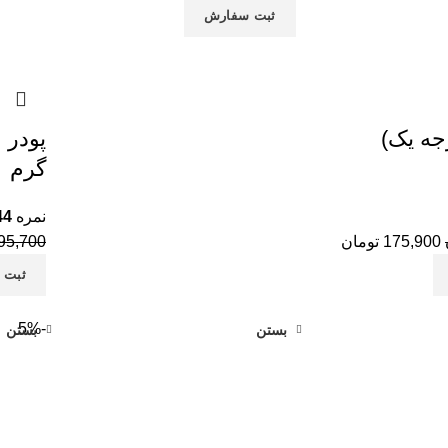
ثبت سفارش
جه یک)
گرم
نمره
44
175,900
تومان
95,700
ثبت 
-5%
بستن
بستن