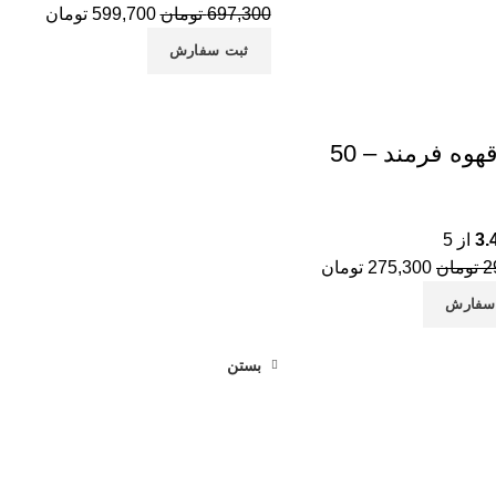
697,300
تومان
599,700
تومان
آج
ثبت سفارش
خر
خر
خر
پودر قهوه فرمند – 50
می
پس
3.
از 5
پس
2
تومان
275,300
تومان
پس
سفارش
پس
پس
بستن
تخ
تخ
تخ