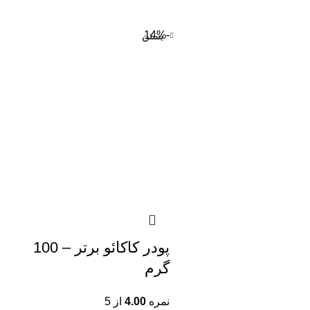
-14%
بستن
نب
نب
نب
نب
نب
نب
نب
پودر کاکائو برتر – 100
گرم
نب
آج
نمره
4.00
از 5