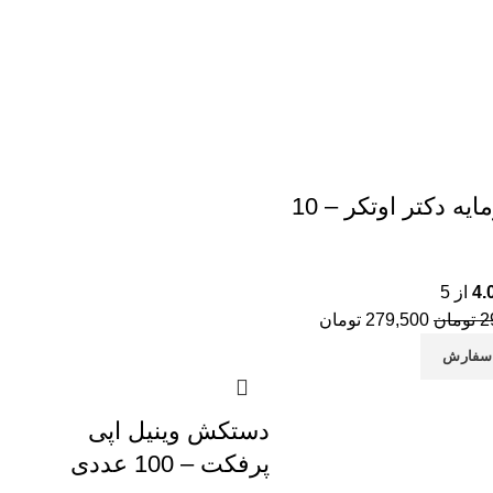
با
با
با
با
با
خمیرمایه دکتر اوتکر – 10
با
پو
4.
از 5
2
تومان
279,500
تومان
سفارش
دستکش وینیل اپی
پرفکت – 100 عددی