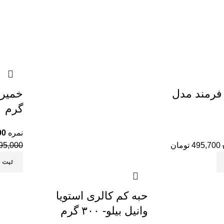
 فرمند مدل
گرم
نمره
00
495,700
تومان
95,000
ثبت 
حبه کم کالری استویا
وانیل بیلو- ۳۰۰ گرم