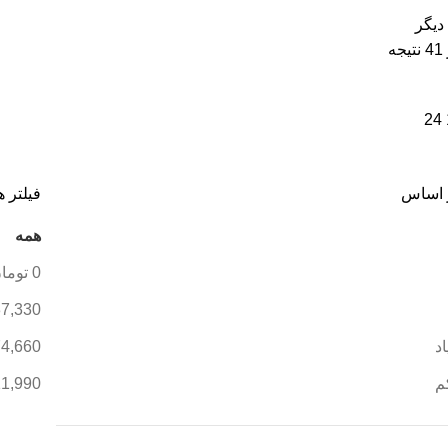
یگر
24
 اساس
فیلتر ه
همه
0
توما
7,330
د
74,660
م
11,990