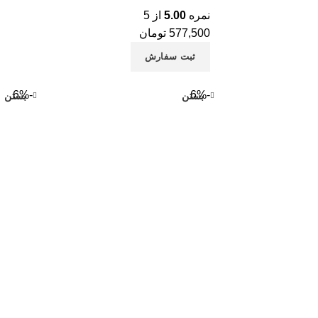
نمره
5.00
از 5
577,500
تومان
ثبت سفارش
-6%
-6%
بستن
بستن