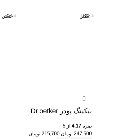
-7%
-13%
بستن
بستن
بیکینگ پودر Dr.oetker
نمره
4.17
از 5
247,500
تومان
215,700
تومان