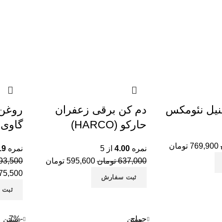
یل نئومکس
دم کن برقی زعفران
روغن 
حارکو (HARCO)
گاوی 
769,900
تومان
نمره
4.00
از 5
نمره
19
637,000
تومان
595,600
تومان
93,500
75,500
ثبت سفارش
ثبت 
حراج
-7%
بستن
بستن