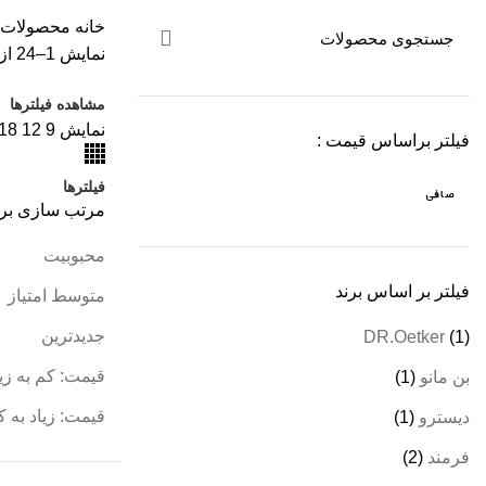
خانه
محصولات د
نمایش 1–24 از 41 نتیجه
مشاهده فیلترها
نمایش
9
12
18
فیلتر براساس قیمت :
فیلترها
صافی
مرتب سازی بر
محبوبیت
فیلتر بر اساس برند
متوسط امتیاز
جدیدترین
DR.Oetker
(1)
قیمت: کم به زیا
بن مانو
(1)
قیمت: زیاد به ک
دیسترو
(1)
فرمند
(2)