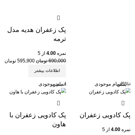
مح
پک زعفران هدیه مدل
مح
ترمه
زع
مح
نمره
4.00
از 5
690,000
تومان
595,900
تومان
مح
اطلاعات بیشتر
وب
-5%
اتمام موجودی
اتمام موجودی
بستن
بستن
پی
کا
آل
پک کادویی زعفران
پک کادویی زعفران با
هاون
نمره
4.00
از 5