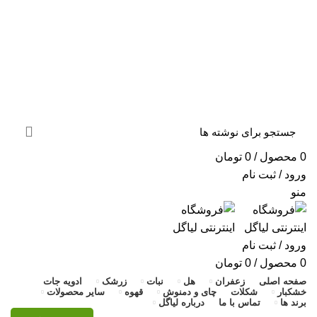
«ارسال سریع به سراسر ایران + ضمانت ۱۰۰٪ اصالت و
بازگشت وجه»
«ارسال سریع به سراسر ایران + ضمانت ۱۰۰٪ اصالت»
0
محصول
/
0
تومان
ورود / ثبت نام
منو
ورود / ثبت نام
0
محصول
/
0
تومان
صفحه اصلی
زعفران
هل
نبات
زرشک
ادویه جات
خشکبار
شکلات
چای و دمنوش
قهوه
سایر محصولات
برند ها
تماس با ما
درباره لیاگل