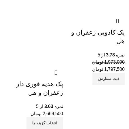
آج
خر
خر
پک کادویی زعفران و
خر
هل
می
پس
نمره
3.78
از 5
1,973,000
تومان
پس
1,797,500
تومان
پس
ثبت سفارش
پک هدیه قوری دار
پس
زعفران و هل
پس
تخ
نمره
3.63
از 5
تخ
2,669,500
تومان
تخ
انتخاب گزینه ها