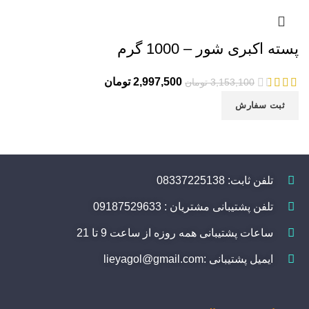
پسته اکبری شور – 1000 گرم
2,997,500
تومان
3,153,100
تومان
ثبت سفارش
تلفن ثابت: 08337225138
تلفن پشتیبانی مشتریان : 09187529633
ساعات پشتیبانی همه روزه از ساعت 9 تا 21
ایمیل پشتیبانی :lieyagol@gmail.com