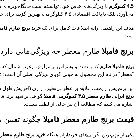
4.5 کیلوگرم
با ویژگی‌های خاص خود، توانسته است جایگاه ویژه‌ای در
می‌آورد، بلکه با پاکت اقتصادی ۴.۵ کیلوگرمی، بهترین گزینه برای خریدهای ماهیانه و تأمین نیاز روزمره خانواده‌ های متوسط است.
هدف این راهنما، ارائه اطلاعات کامل برای یک
خرید برنج طارم فامیل
است.
برنج فامیلا
طارم معطر چه ویژگی‌هایی دارد
برنج فامیلا طارم
که با دقت و وسواس از مزارع مرغوب شمال کشور 
“معطر” در نام این محصول به خوبی گویای ویژگی اصلی آن است؛ عطری
این برنج پس از پخت، علاوه بر عطر بی‌نظیر، از ری (افزایش طول دان
برنج ایرانی طارم معطر ۴.۵ کیلوگرمی فامیلا
گواهی بر تعهد برند فا
اشاره می کنیم که مطالعه آن نیز خالی از لطف نیست.
قیمت برنج طارم معطر فامیلا
چگونه تعیین 
یکی از مهم‌ترین نگرانی‌های خریداران هنگام
خرید برنج طارم معطر فامیلا – 