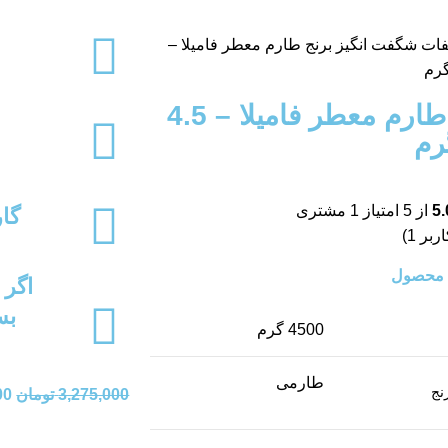
فات شگفت انگیز
برنج طارم معطر فامیلا –
برنج طارم معطر فامیلا – 4.5
رم
5.
از 5 امتیاز
1
مشتری
گار
اربر
1
)
ا محصول
اگر 
بس
4500 گرم
طارمی
نج
3,275,000
تومان
00