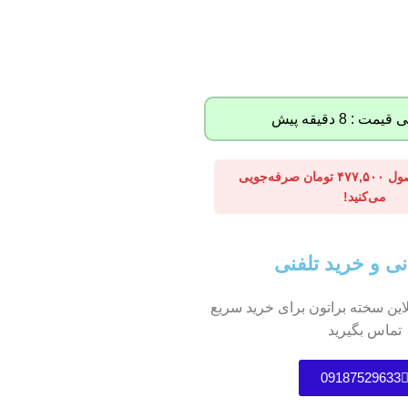
: 8 دقیقه پیش
نب
نب
با خرید این محصول ۴۷۷,۵۰۰ تومان صرفه‌جویی
نب
می‌کنید!
نب
نب
نی و خرید تلفنی
نب
این سخته براتون برای خرید سریع
نب
تماس بگیرید
نب
09187529633
آج