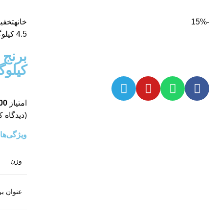
-15%
خانه
تخفی
4.5 کیلوگرم
بزرگنمایی تصویر
کیلوگ
امتیاز
00
(دیدگاه ک
ویژگی‌ه
وزن
عنوان بر