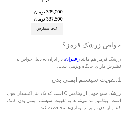
می
پس
395,000
تومان
387,500
تومان
پس
ثبت سفارش
پس
پس
خواص زرشک قرمز؟
پس
زرشک قرمز هم مانند
زعفران
، در ایران به دلیل خواص بی
تخ
نظیرش دارای جایگاه ویژهی است.
تخ
1.تقویت سیستم ایمنی بدن
تخ
با
زرشک منبع خوبی از ویتامین C است که یک آنتی‌اکسیدان قوی
با
است. ویتامین C می‌تواند به تقویت سیستم ایمنی بدن کمک
کند و از بدن در برابر بیماری‌ها محافظت کند.
با
با
با