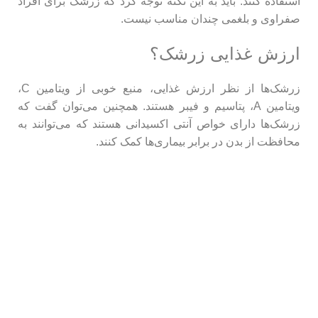
استفاده کنند. باید به این نکته توجه کرد که زرشک برای افراد
صفراوی و بلغمی چندان مناسب نیست.
مح
ارزش غذایی زرشک؟
مح
زرشک‌ها از نظر ارزش غذایی، منبع خوبی از ویتامین C،
زع
ویتامین A، پتاسیم و فیبر هستند. همچنین می‌توان گفت که
مح
زرشک‌ها دارای خواص آنتی‌ اکسیدانی هستند که می‌توانند به
محافظت از بدن در برابر بیماری‌ها کمک کنند.
مح
وب
پی
کا
آل