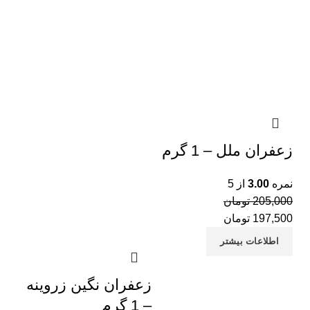
نب
نب
نب
نب
نب
نب
زعفران ملل – 1 گرم
نب
نمره
3.00
از 5
آج
205,000
تومان
197,500
تومان
آج
اطلاعات بیشتر
خر
خر
زعفران نگین زروینه
خر
– 1 گرم