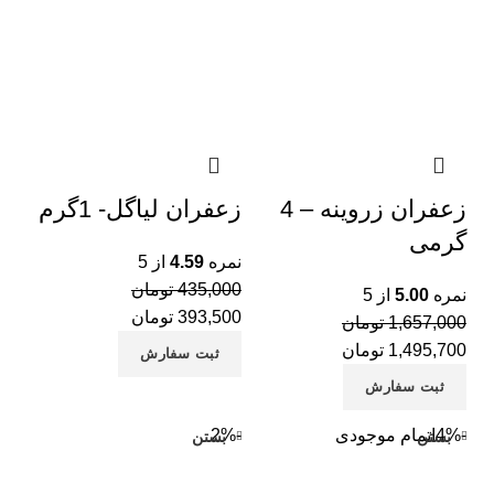
زعفران زروینه – 4
زعفران لیاگل- 1گرم
گرمی
نمره
4.59
از 5
435,000
تومان
نمره
5.00
از 5
393,500
تومان
1,657,000
تومان
1,495,700
تومان
ثبت سفارش
ثبت سفارش
-4%
اتمام موجودی
-2%
بستن
بستن
نب