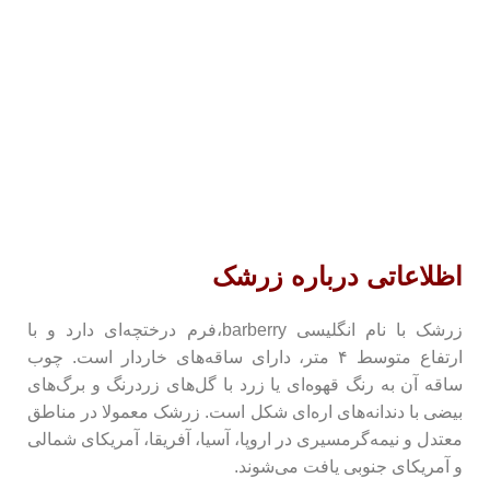
آج
خر
خر
خر
می
پس
پس
اظلاعاتی درباره زرشک
پس
پس
زرشک با نام انگلیسی barberry،فرم درختچه‌ای دارد و با
پس
ارتفاع متوسط ۴ متر، دارای ساقه‌های خاردار است. چوب
ساقه آن به رنگ قهوه‌ای یا زرد با گل‌های زردرنگ و برگ‌های
تخ
بیضی با دندانه‌های اره‌ای شکل است. زرشک معمولا در مناطق
تخ
معتدل و نیمه‌گرمسیری در اروپا، آسیا، آفریقا، آمریکای شمالی
و آمریکای جنوبی یافت می‌شوند.
تخ