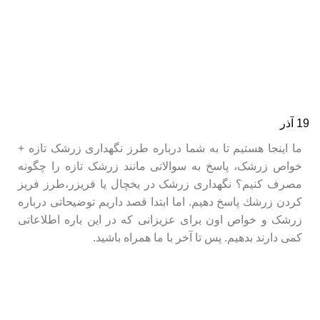
نب
19
آذر
نب
ما اینجا هستیم تا به شما درباره طرز نگهداری زرشک تازه +
نب
خواص زرشک، پاسخ به سوالاتی مانند زرشک تازه را چگونه
نب
مصرف کنیم؟ نگهداری زرشک در یخچال یا فریزر،طرز فريز
كردن زرشك پاسخ دهیم. اما ابتدا قصد داریم توضیحاتی درباره
نب
زرشک و خواص اون برای عزیزانی که در این باره اطلاعاتی
نب
کمی دارند بدهیم. پس تا آخر با ما همراه باشید.
نب
نب
آج