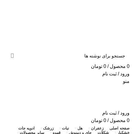
«ارسال سریع به سراسر ایران + ضمانت ۱۰۰٪ اصالت و
بازگشت وجه»
«ارسال سریع به سراسر ایران + ضمانت ۱۰۰٪ اصالت»
0
محصول
/
0
تومان
ورود / ثبت نام
منو
ورود / ثبت نام
0
محصول
/
0
تومان
صفحه اصلی
زعفران
هل
نبات
زرشک
ادویه جات
خشکبار
شکلات
چای و دمنوش
قهوه
سایر محصولات