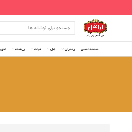
«
صفحه اصلی
زعفران
هل
نبات
زرشک
ادوی