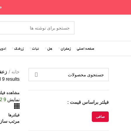
«ا
صفحه اصلی
زعفران
هل
نبات
زرشک
ادوی
خانه
زعفر
 9 results
مشاهده فیلت
نمایش
9
2
فیلتر براساس قیمت :
فیلترها
صافی
مرتب ساز