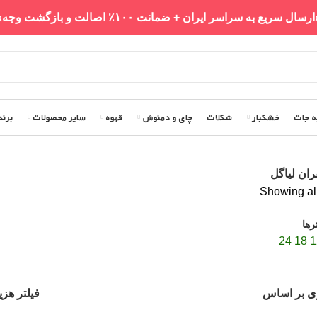
رسال سریع به سراسر ایران + ضمانت ۱۰۰٪ اصالت و بازگشت وجه»
ه جات
خشکبار
شکلات
چای و دمنوش
قهوه
سایر محصولات
برند
ان لیاگل
Showing all
رها
24
18
1
ی بر اساس
فیلتر هزی