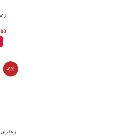
زعفران
000
-8%