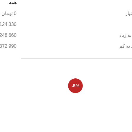
همه
یاز
0
تومان
-
,124,330
ه زیاد
,248,660
 به کم
,372,990
-5%