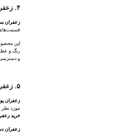
۴. زعفران سرگل لیاگل: محبوب‌ترین نوع برای مصارف خانگی و آشپزی
زعفران س
قسمت‌های ا
این محصول
رنگ و عطر 
و دسترسی 
۵. زعفران پوشال و دسته لیاگل: انتخاب‌های اقتصادی و تضمین اصالت
زعفران پو
مورد نظر ک
خرید زعفر
زعفران دست