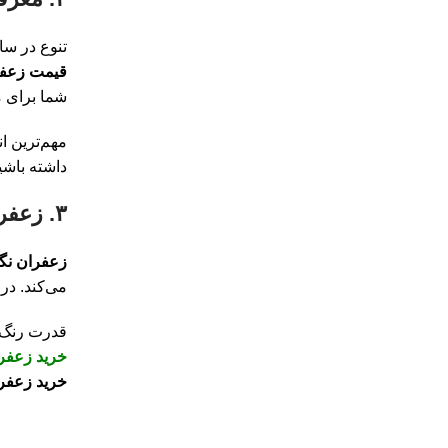
تنوع در سا
قیمت زعفرا
شما برای م
مهم‌ترین ا
داشته باشی
۳. زعفران سوپر نگین لیاگل: اوج کیفیت و قدرت صادراتی
زعفران نگ
می‌کند. در
قدرت رنگ‌د
خرید زعفر
خرید زعفرا