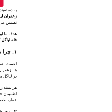
ا
به دسته‌بن
زعفران لی
تضمین می‌ک
هدف ما ای
فله لیاگل
گ
۱. چرا باید زعفران را از فروشگاه اینترنتی زعفران لیاگل بخرید؟
اعتماد، ا
ها، زعفران
در لیاگل م
هر بسته
زع
اطمینان خا
عطر، طعم 
۲. معرفی انواع زعفران لیاگل: نگین، سرگل، پوشال و دسته