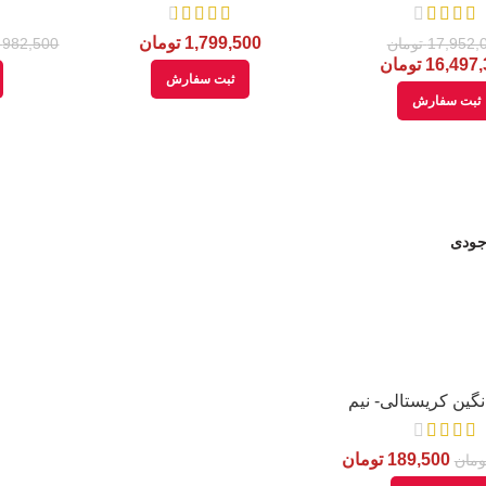
گرم
گرم
1,799,500
تومان
17,952,
تومان
982,500
16,497
تومان
ثبت سفارش
ثبت سفارش
جودی
گین کریستالی- نیم
گرم
189,500
تومان
ومان