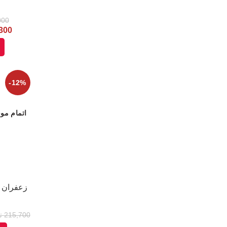
000
,300
-12%
اتمام مو
زعفران ن
215,700
ت