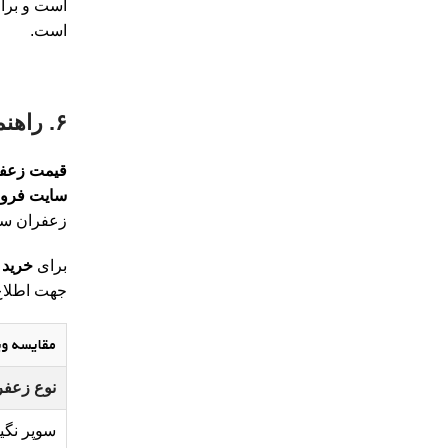
است و برای
است.
۶. راهنمای قیمت زعفران لیاگل: محاسبه قیمت هر گرم زعفران
قیمت زعف
سایت فروش
زعفران سوپ
برای
خرید 
جهت اطلاع 
مقایسه وی
نوع زعفر
سوپر نگی