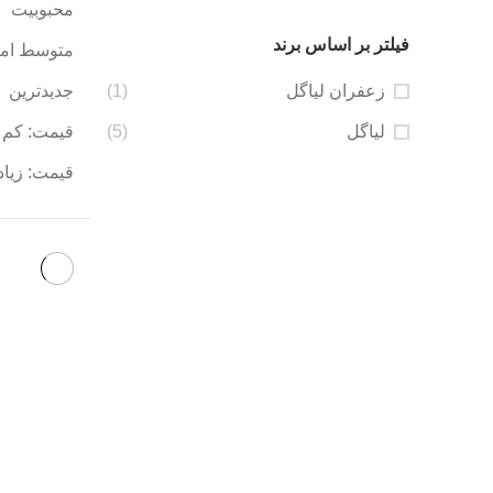
محبوبیت
فیلتر بر اساس برند
متوسط امت
زعفران لیاگل
(1)
جدیدترین
لیاگل
(5)
قیمت: کم ب
قیمت: زیاد