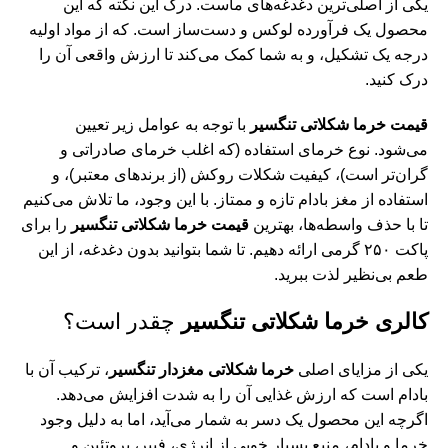
یکی از اصلی‌ترین دغدغه‌های ماست. درک این نکته که این
محصول یک فرآورده لوکس و دست‌ساز است. که از مواد اولیه
درجه یک تشکیل، و به شما کمک می‌کند تا ارزش واقعی آن را
درک کنید.
قیمت خرما شکلاتی تنگسیر
با توجه به عوامل زیر تعیین
می‌شود. نوع خرمای استفاده (که اغلب خرمای صادراتی و
گران‌تر است)، کیفیت شکلات روکش (از برندهای معتبر)، و
استفاده از مغز بادام تازه و ممتاز. با این وجود، ما تلاش می‌کنیم
تا با حذف واسطه‌ها، بهترین
قیمت خرما شکلاتی تنگسیر
را برای
پاکت ۲۵۰ گرمی ارائه دهیم. تا شما بتوانید بدون دغدغه، از این
طعم بی‌نظیر لذت ببرید.
کالری خرما شکلاتی تنگسیر
چقدر است؟
یکی از مزایای اصلی
خرما شکلاتی مغزدار تنگسیر
، ترکیب آن با
بادام است که ارزش غذایی آن را به شدت افزایش می‌دهد.
اگرچه این محصول یک دسر به شمار می‌آید، اما به دلیل وجود
نب
خرما و بادام، منبع بسیار خوبی از انرژی، فیبر، پروتئین و