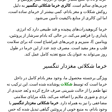
چربی‌های سالم است.
کالری خرما شکلاتی تنگسیر
به دلیل
نب
روکش شکلات و مغز بادام، کمی بیشتر از خرمای ساده است،
نب
اما این کالری از منابع باکیفیت تأمین می‌شود.
نب
خرما کربوهیدرات‌های پیچیده و قند طبیعی دارد که انرژی
نب
پایداری را فراهم می‌کند، در حالی که بادام سرشار از پروتئین،
نب
ویتامین E، منیزیم و چربی‌های غیراشباع است که برای سلامت
قلب و مغز مفید است. مصرف چند عدد از این خرما در طول
نب
روز می‌تواند به عنوان یک منبع تغذیه کامل عمل کند.
نب
خرما شکلاتی مغزدار تنگسیر
آج
ویژگی برجسته محصول ما، وجود مغز بادام کامل در داخل
آج
خرما است که توسط
شکلات
پوشانده شده است. این ترکیب نه
خر
تنها طعم را از حالت شیرینی صرف خارج کرده و بُعد جدیدی از
خر
تردی و شوری ملایم را اضافه می‌کند. بلکه مزایای سلامتی
مضاعفی را نیز به همراه دارد.
خرما شکلاتی مغزدار تنگسیر
با
خر
وجود بادام، به منبع خوبی از پروتئین گیاهی تبدیل شده که حس