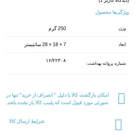
(دیدگاه کاربر
1
)
ویژگی‌ها محصول
وزن
250 گرم
نب
ابعاد
7 × 18 × 28 سانتیمتر
نب
۱۶/۲۲۳۰۸
شماره پروانه بهداشت:
نب
نب
نب
امکان بازگشت کالا با دلیل " انصراف از خرید" تنها در
نب
صورتی مورد قبول است که پلمب کالا باز نشده باشد.
نب
نب
شرایط ارسال کالا
آج