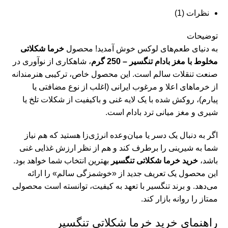
نظرات (1)
مح
توضیحات
به دنیای طعم‌های لوکس خوش آمدید! محصول
خرما شکلاتی
مح
مخلوط با مغز بادام تنگسیر – 250 گرم
، شاهکاری از نوآوری در
زع
صنعت تنقلات سالم است. این محصول خاص، ترکیبی هنرمندانه
مح
از خرماهای اعلا و مرغوب ایرانی (اغلب از نوع مضافتی یا
پیارم)، روکش شده با یک لایه غنی و باکیفیت از شکلات تلخ یا
مح
شیری و مغز میانی ترد بادام است.
وب
اگر به دنبال یک دسر یا میان‌وعده انرژی‌زا هستید که هم نیاز
پی
شما به شیرینی را برطرف کند و هم از نظر ارزش غذایی غنی
باشد،
خرید خرما شکلاتی تنگسیر
بهترین انتخاب شما خواهد بود.
کا
این محصول یک تعریف جدید از «خوشمزگی سالم» را ارائه
آل
می‌دهد. و برند تنگسیر با تعهد به کیفیت، توانسته است محصولی
ممتاز را روانه بازار کند.
راهنمای خرید خرما شکلاتی تنگسیر