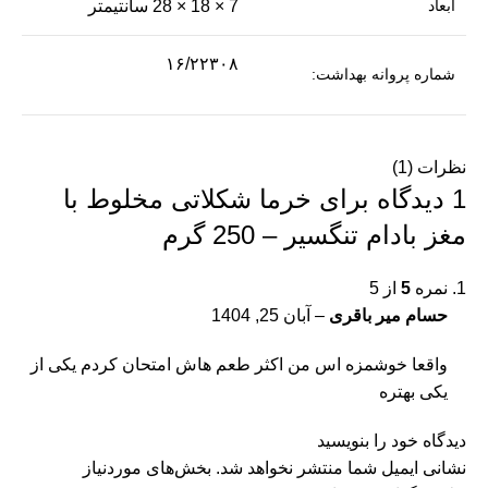
ابعاد
7 × 18 × 28 سانتیمتر
مح
مح
۱۶/۲۲۳۰۸
شماره پروانه بهداشت:
وب
پی
نظرات (1)
کا
1 دیدگاه برای
خرما شکلاتی مخلوط با
آل
مغز بادام تنگسیر – 250 گرم
نمره
5
از 5
حسام میر باقری
–
آبان 25, 1404
واقعا خوشمزه اس من اکثر طعم هاش امتحان کردم یکی از
یکی بهتره
دیدگاه خود را بنویسید
نشانی ایمیل شما منتشر نخواهد شد.
بخش‌های موردنیاز