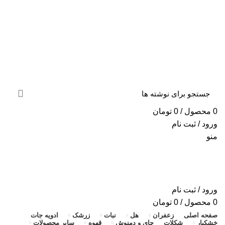
«ارسال سریع به سراسر ایران + ضمانت ۱۰۰٪ اصالت و
بازگشت وجه»
«ارسال سریع به سراسر ایران + ضمانت ۱۰۰٪ اصالت»
0
محصول
/
0
تومان
ورود / ثبت نام
منو
ورود / ثبت نام
0
محصول
/
0
تومان
صفحه اصلی
زعفران
هل
نبات
زرشک
ادویه جات
خشکبار
شکلات
چای و دمنوش
قهوه
سایر محصولات