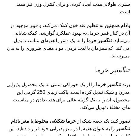
می
سیری طولانی‌مدت ایجاد کرده. و برای کنترل وزن نیز مفید
است.
پس
پس
بادام همچنین به تنظیم قند خون کمک می‌کند. و فیبر موجود در
پس
آن در کنار فیبر خرما، به بهبود عملکرد گوارشی کمک شایانی
می‌نماید.
تنگسیر خرما
را به یک دسر یا هدیه‌ای مناسب تبدیل
پس
می کند. که همزمان با لذت بردن، مواد مغذی ضروری را به بدن
پس
می‌رساند.
تخ
تنگسیر خرما
تخ
تخ
برند
تنگسیر خرما
را از یک خوراکی سنتی به یک محصول پذیرایی
مدرن و شیک تبدیل کرده است. پاکت زیبای 250 گرمی این
با
محصول، آن را به یک گزینه عالی برای هدیه دادن در مناسبت‌
با
های مختلف تبدیل می‌کند.
با
تصور کنید یک جعبه شیک از
خرما شکلاتی مخلوط با مغز بادام
با
تنگسیر
را به عنوان هدیه یا در میز پذیرایی خود قرار داده‌اید. این
با