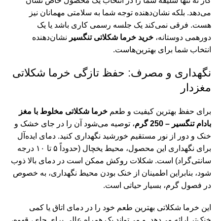
کار نه تنها سلیقه شما را در انتخاب یک محصول خاص نشان
می‌دهد. بلکه نشان‌دهنده توجه شما به سلامتی مهمانان نیز
با
هست. فرقی نمی‌کند یک جلسه رسمی کاری باشد یا یک
دورهمی دوستانه،
خرید خرما شکلاتی تنگسیر
نشان‌دهنده
چا
انتخاب شما برای بهترین‌هاست.
دم
نگهداری و مصرف: حفظ تازگی خرما شکلاتی
مغزدار
برای حفظ بهترین کیفیت و طعم
خرما شکلاتی مخلوط با مغز
بادام تنگسیر – 250 گرم
، توصیه می‌شود آن را در جای خشک و
خنک و دور از نور مستقیم خورشید نگهداری کنید. دمای ایده‌آل
برای نگهداری این محصول، محیط یخچال (حدوداً ۵ تا ۱۰ درجه
سانتی‌گراد) است. شکلات روکش ممکن است در دمای بالا ذوب
شود، بنابراین اطمینان از خنک بودن محیط نگهداری، به خصوص
در فصول گرم، بسیار حیاتی است.
این خرما شکلاتی بهترین طعم خود را در دمای اتاق یا کمی
خنک‌تر ارائه می‌دهد. و می‌تواند یک همراه عالی برای چای، قهوه،