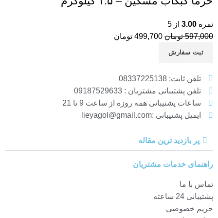
خرما کبکاب مشکین – ۱.۵ کیلوگرم
نمره
3.00
از 5
597,000
تومان
499,700
تومان
ثبت سفارش
تلفن ثابت: 08337225138
تلفن پشتیبانی مشتریان : 09187529633
ساعات پشتیبانی همه روزه از ساعت 9 تا 21
ایمیل پشتیبانی :lieyagol@gmail.com
پر بازدید ترین مقاله
راهنمای خدمات مشتریان
تماس با ما
پشتیبانی 24 ساعته
حریم خصوصی