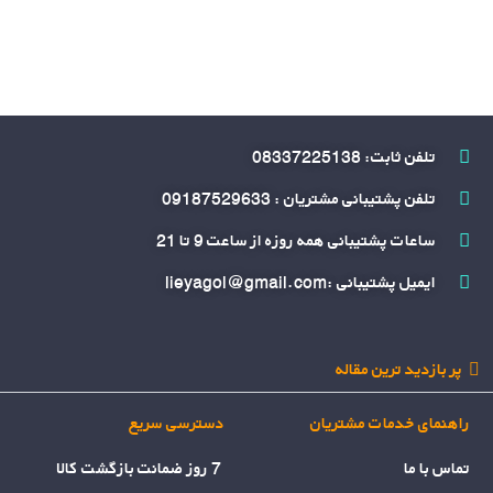
تلفن ثابت: 08337225138
تلفن پشتیبانی مشتریان : 09187529633
ساعات پشتیبانی همه روزه از ساعت 9 تا 21
ایمیل پشتیبانی :lieyagol@gmail.com
پر بازدید ترین مقاله
راهنمای خدمات مشتریان
دسترسی سریع
تماس با ما
7 روز ضمانت بازگشت کالا