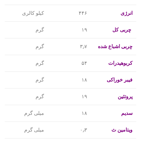
انرژی
۴۴۶
کیلو کالری
چربی کل
۱۹
گرم
چربی اشباع شده
۳٫۷
گرم
کربوهیدرات
۵۴
گرم
فیبر خوراکی
۱۸
گرم
پروتئین
۱۹
گرم
سدیم
۱۸
میلی گرم
ویتامین ث
۰٫۳
میلی گرم