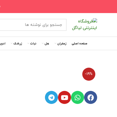
«
صفحه اصلی
زعفران
هل
نبات
زرشک
ادوی
-19%
بزرگنمایی تصویر