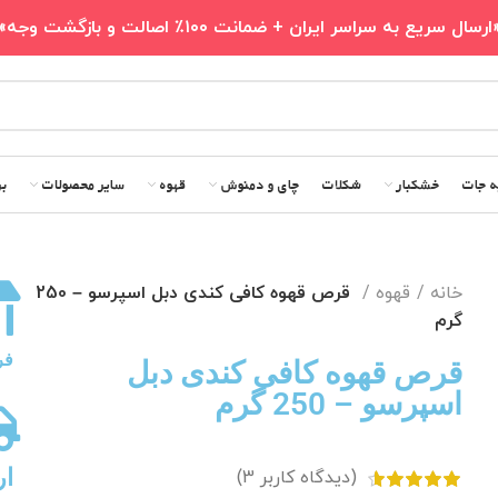
ارسال سریع به سراسر ایران + ضمانت ۱۰۰٪ اصالت و بازگشت وجه»
ه جات
خشکبار
شکلات
چای و دمنوش
قهوه
سایر محصولات
بر
خانه
قهوه
قرص قهوه کافی کندی دبل اسپرسو – 250
گرم
فر
قرص قهوه کافی کندی دبل
اسپرسو – 250 گرم
ار
(دیدگاه کاربر
3
)