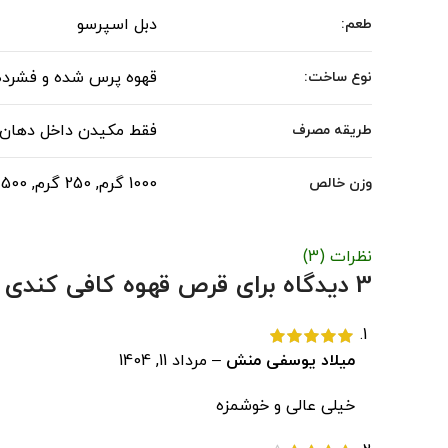
دبل اسپرسو
طعم:
قهوه پرس شده و فشرده
نوع ساخت:
فقط مکیدن داخل دهان !!
طریقه مصرف
1000 گرم, 250 گرم, 500 گرم
وزن خالص
نظرات (3)
3 دیدگاه برای
قرص قهوه کافی کندی دبل ا
میلاد یوسفی منش
–
مرداد 11, 1404
خیلی عالی و خوشمزه